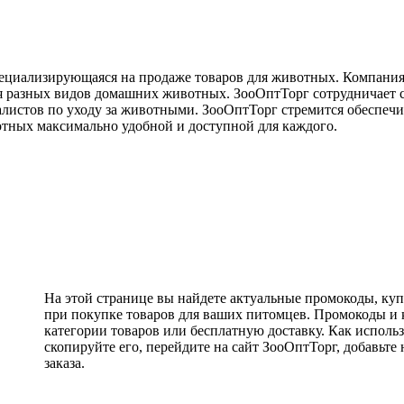
ециализирующаяся на продаже товаров для животных. Компания 
ля разных видов домашних животных. ЗооОптТорг сотрудничает 
иалистов по уходу за животными. ЗооОптТорг стремится обеспеч
отных максимально удобной и доступной для каждого.
На этой странице вы найдете актуальные промокоды, куп
при покупке товаров для ваших питомцев. Промокоды и 
категории товаров или бесплатную доставку. Как исполь
скопируйте его, перейдите на сайт ЗооОптТорг, добавьт
заказа.