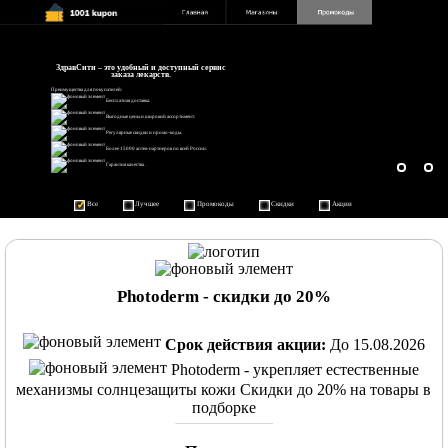
ЗдравСити – это удобный и доступный сервис
заказа лекарств.
Преимущества для покупателей:
Бесплатная доставка.
Выгодные цены и широкий ассортимент.
Регулярные скидки и промо-коды.
Более 15000 аптек-партнеров по всей России.
Гарантия качества .
Все
Лучшее
Промокоды
Скидки
Акции
Photoderm - скидки до 20%
Срок действия акции:
До 15.08.2026
Photoderm - укрепляет естественные
механизмы солнцезащиты кожи Скидки до 20% на товары в
подборке