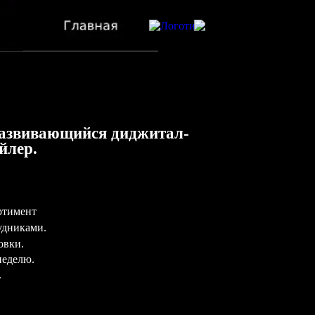
 развивающийся диджитал-
йлер.
ртимент
удниками.
овки.
неделю.
.