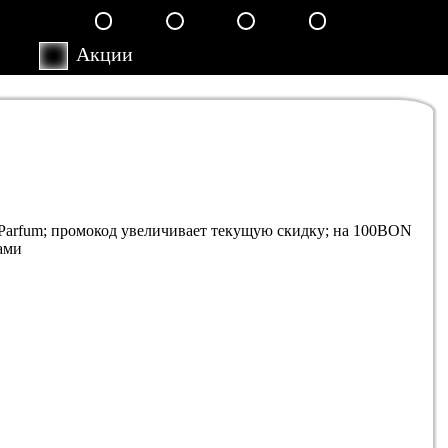
ки
Акции
de Parfum; промокод увеличивает текущую скидку; на 100BON
сами