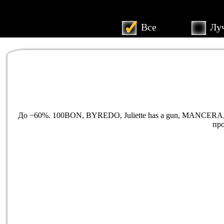
Все
Л
До −60%. 100BON, BYREDO, Juliette has a gun, MANCERA, Or
про