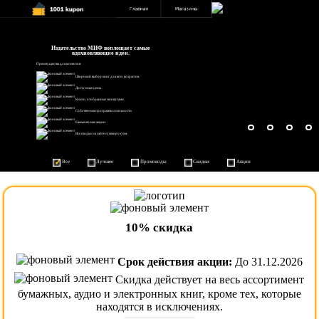
Издательство МИФ воплощает самые
вдохновляющие идеи.
Преимущества для клиентов:
Широкий выбор книг для всех возрастов.
Доступные цены .
Книги, отобранные экспертами.
Собственная программа лояльности.
Ежемесячные акции.
Все скидки на сайте суммируются.
Все
Лучшее
Промокоды
Скидки
Акции
10% скидка
Срок действия акции:
До 31.12.2026
Скидка действует на весь ассортимент
бумажных, аудио и электронных книг, кроме тех, которые
находятся в исключениях.