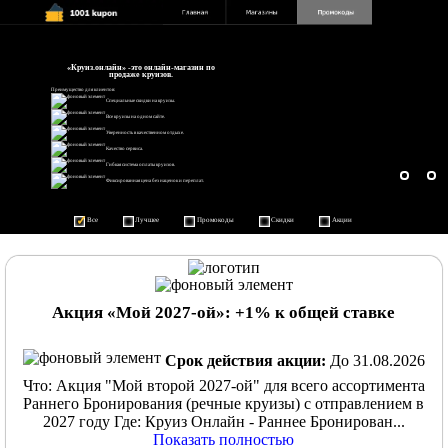
«Круиз.онлайн» -это онлайн-магазин по
продаже круизов.
Преимущество для клиентов:
Специальные скидки на круизы.
Все круизы на одном сайте.
Уверенность в качественном отдыхе.
Качество сервиса.
Гибкая система оплаты круизов.
Фиксированная цена без наценок и переплат.
Все
Лучшее
Промокоды
Скидки
Акции
Акция «Мой 2027-ой»: +1% к общей ставке
Срок действия акции:
До 31.08.2026
Что: Акция "Мой второй 2027-ой" для всего ассортимента
Раннего Бронирования (речные круизы) с отправлением в
2027 году Где: Круиз Онлайн - Раннее Бронирован...
Показать полностью