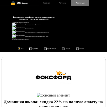
Фоксфорд — онлайн-школа для дошкольников,
учеников, учителей и родителей.
Преимущества для покупателей:
Высокое качество образования.
Гибкие форматы.
Оплата сплитом или материнским капиталом..
Геймификация, профориентационные тесты,
олимпиады, пробный период...
Все
Лучшее
Промокоды
Скидки
Акции
Домашняя школа: скидка 22% на полную оплату на
полную оплату