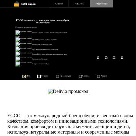
ECCO является датским производителем обуви,
аксессуаров.
Преимущества для покупателей:
Входит в тройку лучших мировых производителей
обуви.
Является одним из лидеров на рынке.
Тщательная проверка качества.
Собственное кожевенное производство.
Бутики ECCO представлены во многих странах мира.
Максимальный комфорт.
Выверенные линии обуви.
Все
Лучшее
Промокоды
Скидки
Акции
ECCO – это международный бренд обуви, известный своим
качеством, комфортом и инновационными технологиями.
Компания производит обувь для мужчин, женщин и детей,
используя натуральные материалы и современные методы