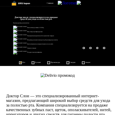
Докторслон.ру специализируется на продаже
средств для ухода за полостью рта.
Преимущества для клиентов:
Бесплатная доставка от 3500р.
Весь товар сертифицирован.
Расширенная гарантия на большинство товаров
Индивидуальная помощь в подборе каждому клиенту
Бесплатная консультация стоматолога онлайн
Акции и скидки
Подарочные сертификаты.
Все
Лучшее
Промокоды
Скидки
Акции
Доктор Слон — это специализированный интернет-
магазин, предлагающий широкий выбор средств для ухода
за полостью рта. Компания специализируется на продаже
качественных зубных паст, щеток, ополаскивателей, нитей,
ирригаторов и других средств для гигиены полости рта.