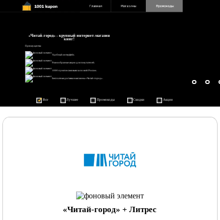
«Читай-город» - крупный интернет-магазин
книг!
Преимущества:
Удобный интерфейс.
Разнообразные акции для покупателей.
1000 пунктов самовывоза по всей России.
Бесплатная доставка в магазины «Читай-город».
Все
Лучшее
Промокоды
Скидки
Акции
«Читай-город» + Литрес