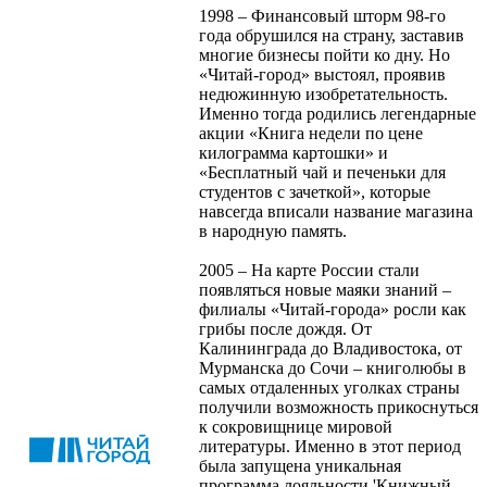
1998 – Финансовый шторм 98-го
года обрушился на страну, заставив
многие бизнесы пойти ко дну. Но
«Читай-город» выстоял, проявив
недюжинную изобретательность.
Именно тогда родились легендарные
акции «Книга недели по цене
килограмма картошки» и
«Бесплатный чай и печеньки для
студентов с зачеткой», которые
навсегда вписали название магазина
в народную память.
2005 – На карте России стали
появляться новые маяки знаний –
филиалы «Читай-города» росли как
грибы после дождя. От
Калининграда до Владивостока, от
Мурманска до Сочи – книголюбы в
самых отдаленных уголках страны
получили возможность прикоснуться
к сокровищнице мировой
литературы. Именно в этот период
была запущена уникальная
программа лояльности 'Книжный