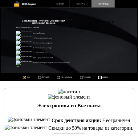
Cdek Shopping - это более 260 извесных
зарубежных брендов.
Наши преимущества для клиентов:
Мировые бренды.
100% оригинальные товары.
Оплата российскими картами.
Доставка бесплатно до двери.
Более 900 000 товаров.
Цены в среднем ниже, чем в РФ.
Новинки и категории товаров с быстрой доставкой от 5
дней.
Все
Лучшее
Промокоды
Скидки
Акции
Электроника из Вьетнама
Срок действия акции:
Неограничен
Скидки до 50% на товары из категории.